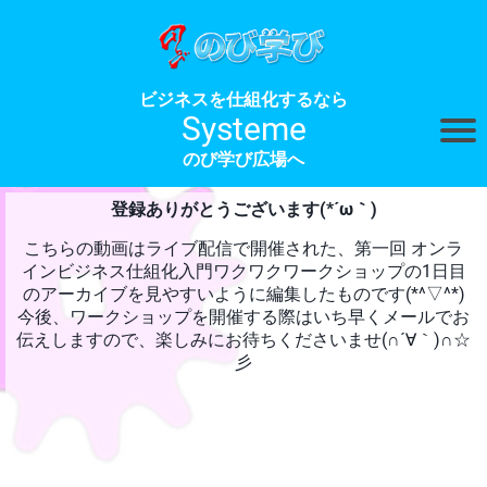
ビジネスを仕組化するなら
Systeme
のび学び広場へ
登録ありがとうございます(*´ω｀)
こちらの動画はライブ配信で開催された、第一回 オンラ
インビジネス仕組化入門ワクワクワークショップの1日目
y
のアーカイブを見やすいように編集したものです(*^▽^*)
t
今後、ワークショップを開催する際はいち早くメールでお
伝えしますので、楽しみにお待ちくださいませ(∩´∀｀)∩☆
彡