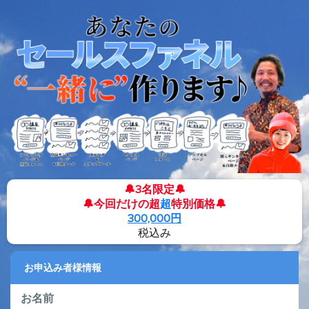
🔔3名限定🔔
🔔今回だけの超
超
特別価格🔔
300,000円
税込み
お申込み者様情報
お名前