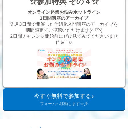
☆参加特典 その４☆
オンライン起業お悩みホットライン
3日間講座のアーカイブ
先月3日間で開催した仕組化入門講座のアーカイブを
期間限定でご視聴いただけます(
^▽^
)
2日間チャレンジ開始前にぜひ見てみてくださいませ
(*´ω｀)♪
今すぐ無料で参加する♪
フォームへ移動します☆彡