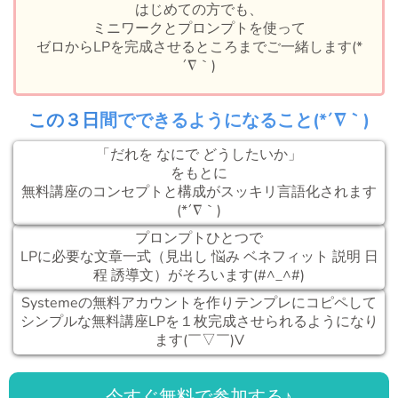
はじめての方でも、
ミニワークとプロンプトを使って
ゼロからLPを完成させるところまでご一緒します(*
´∇｀)
この３日
間でできるようになること(*´∇｀)
「だれを なにで どうしたいか」
をもとに
無料講座のコンセプトと構成がスッキリ言語化されます
(*´∇｀)
プロンプトひとつで
LPに必要な文章一式（見出し 悩み ベネフィット 説明 日
程 誘導文）がそろいます(#^_^#)
Systemeの無料アカウントを作りテンプレにコピペして
シンプルな無料講座LPを１枚完成させられるようになり
ます(￣▽￣)V
今すぐ無料で参加する♪