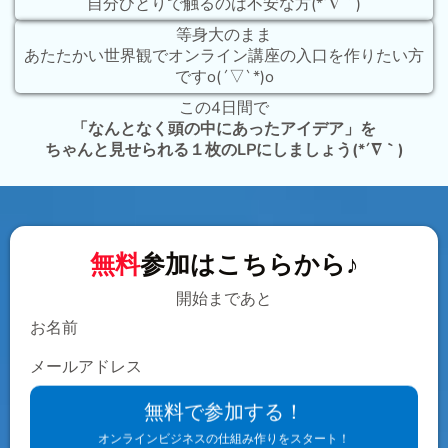
自分ひとりで触るのは不安な方(*´∇｀)
等身大のまま
あたたかい世界観でオンライン講座の入口を作りたい方
ですo(ˊ▽ˋ*)o
この4日間で
「なんとなく頭の中にあったアイデア」を
ちゃんと見せられる１枚のLPにしましょう(*´∇｀)
無料
参加はこちらから♪
開始まであと
お名前
メールアドレス
無料で参加する！
オンラインビジネスの仕組み作りをスタート！