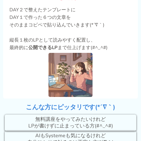
DAY２で整えたテンプレートに
DAY１で作った６つの文章を
そのままコピペで貼り込んでいきます(*´∇｀)
縦長１枚のLPとして読みやすく配置し、
最終的に
公開できるLP
まで仕上げます(#^_^#)
こんな方にピッタリです(*´∇｀)
無料講座をやってみたいけれど
LPが書けずに止まっている方(#^_^#)
AIもSystemeも気になるけれど