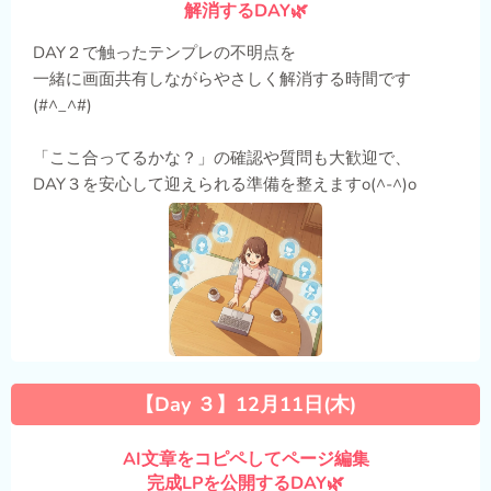
解消するDAY🌿
DAY２で触ったテンプレの不明点を
一緒に画面共有しながらやさしく解消する時間です
(#^_^#)
「ここ合ってるかな？」の確認や質問も大歓迎で、
DAY３を安心して迎えられる準備を整えますo(^-^)o
【Day ３】12月11日(木)
AI文章をコピペしてページ編集
完成LPを公開するDAY🌿