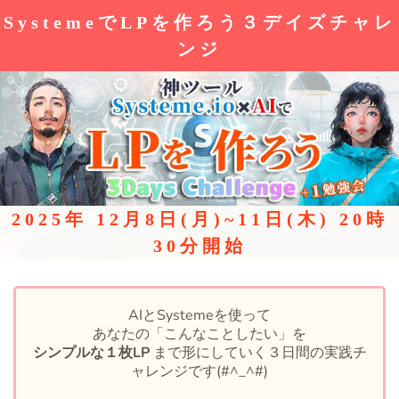
SystemeでLPを作ろう３デイズチャレ
ンジ
2025年 12月8日(月)~11日(木) 20時
30分開始
AIとSystemeを使って
あなたの「こんなことしたい」を
シンプルな１枚LP
まで形にしていく３日間の実践チ
ャレンジです(#^_^#)