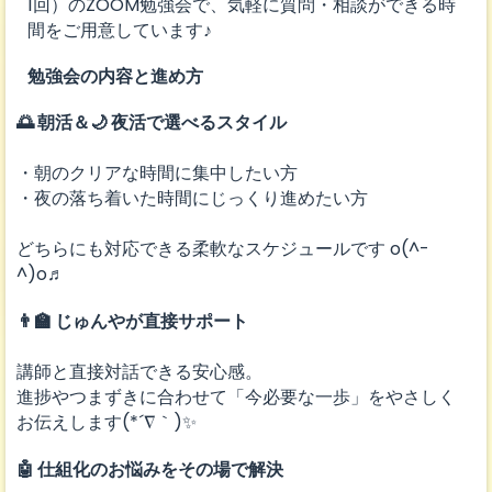
1回）のZOOM勉強会で、気軽に質問・相談ができる時
間をご用意しています♪
勉強会の内容と進め方
🌅 朝活＆🌙 夜活で選べるスタイル
・朝のクリアな時間に集中したい方
・夜の落ち着いた時間にじっくり進めたい方
どちらにも対応できる柔軟なスケジュールです o(^-
^)o♬
👨‍🏫 じゅんやが直接サポート
講師と直接対話できる安心感。
進捗やつまずきに合わせて「今必要な一歩」をやさしく
お伝えします(*´∇｀)✨
🤖 仕組化のお悩みをその場で解決