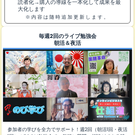
読者化→購入の導線を一本化して成果を最
大化します
※内容は随時追加更新します。
毎週2回のライブ勉強会
朝活＆夜活
参加者の学びを全力でサポート！週2回（朝活1回・夜活