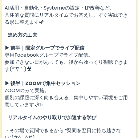
AI活用・自動化・Systemeの設定・LP改善など、
具体的な質問にリアルタイムでお答えし、すぐ実践でき
る形に整えます🌱
進め方の工夫
▶ 前半｜限定グループでライブ配信
専用Facebookグループでライブ配信。
参加できない日があっても、後からゆっくり視聴できま
す(*´∇｀)🎥
▶ 後半｜ZOOMで集中セッション
ZOOMのみで実施。
個別の課題に深く向き合える、集中しやすい環境をご用
意しています🌙✨
リアルタイムのやり取りで加速する学び
・その場で質問できるから “疑問を翌日に持ち越さな
い”(#^_^#)