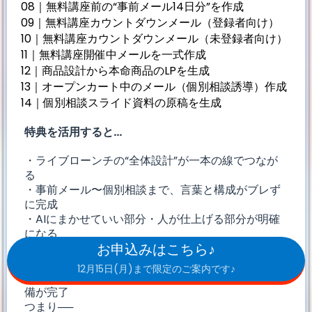
08｜無料講座前の“事前メール14日分”を作成
09｜無料講座カウントダウンメール（登録者向け）
10｜無料講座カウントダウンメール（未登録者向け）
11｜無料講座開催中メールを一式作成
12｜商品設計から本命商品のLPを生成
13｜オープンカート中のメール（個別相談誘導）作成
14｜個別相談スライド資料の原稿を生成
特典を活用すると…
・ライブローンチの“全体設計”が一本の線でつなが
る
・事前メール〜個別相談まで、言葉と構成がブレず
に完成
・AIにまかせていい部分・人が仕上げる部分が明確
になる
お申込みはこちら♪
・「作業迷子」にならずに、順番どおりに整えてい
くだけでOK
12月15日(月)まで限定のご案内です♪
・明日からローンチを始められる”実戦レベル”の準
備が完了
つまり──