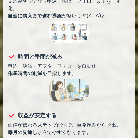
見込み客→学び→申込→決済→フォローまでを一本
化。
自然に購入まで進む導線
が整います(^_^)v
時間と手間が減る
申込・決済・アフターフォローを自動化。
作業時間の削減
を目指します。
収益が安定する
価値が伝わるステップ配信で、単発頼みから脱出。
毎月の見通し
が立てやすくなります。