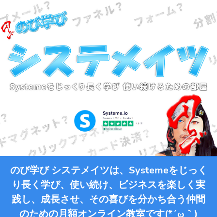
のび学び システメイツは、Systemeをじっく
り長く学び、使い続け、ビジネスを楽しく実
践し、成長させ、その喜びを分かち合う仲間
のための月額オンライン教室です(*´ω｀)