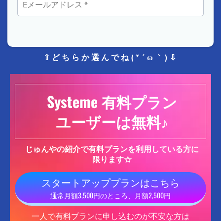
⇧どちらか選んでね(*´ω｀)⇩