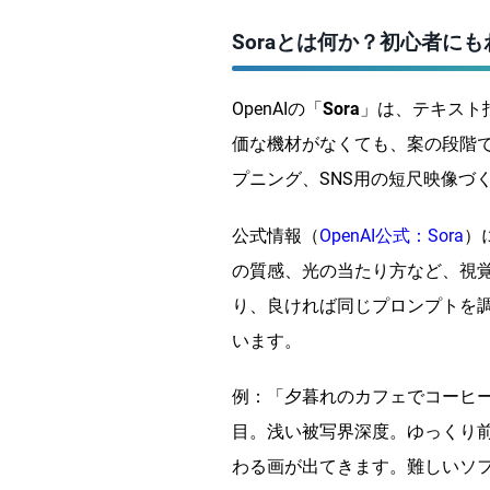
Soraとは何か？初心者に
OpenAIの「
Sora
」は、テキスト
価な機材がなくても、案の段階で
プニング、SNS用の短尺映像づ
公式情報（
OpenAI公式：Sora
）
の質感、光の当たり方など、視
り、良ければ同じプロンプトを
います。
例：「夕暮れのカフェでコーヒ
目。浅い被写界深度。ゆっくり
わる画が出てきます。難しいソ