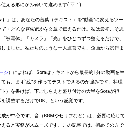
使える形にかみ砕いて進めます(´▽｀)
ラ）
」は、あなたの言葉（テキスト）を“動画”に変えるツー
いて・どんな雰囲気か
を文章で伝えるだけ。私は最初こそ思
、「被写体」「カメラ」「光」をひとつずつ整えるだけで、
感しました。私たちのような一人運営でも、企画から試作ま
ページ
）によれば、Soraはテキストから最長約1分の動画を生
ても、まず“絵”を作ってテストできるのが強みです。料理
ト）を書けば、下ごしらえと盛り付けの大半をSoraが担
を調整するだけでOK、という感覚です。
画生成が中心です。音（BGMやセリフなど）は、必要に応じて
考えると実務がスムーズです。この記事では、初めての方で