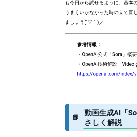
も今日から試せるように、基本
うまくいかなかった時の立て直
ましょう(´▽｀)／
参考情報：
・OpenAI公式「Sora」概
・OpenAI技術解説「Video gene
https://openai.com/index/v
動画生成AI「
さしく解説