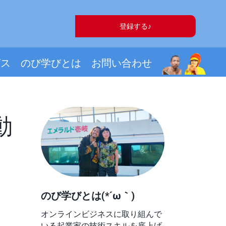
登録する♪
ビス
のび学びとは
お問い合わせ
動
のび学びとは(*´ω｀)
オンラインビジネスに取り組んで
いる起業家の技術スキルを底上げ