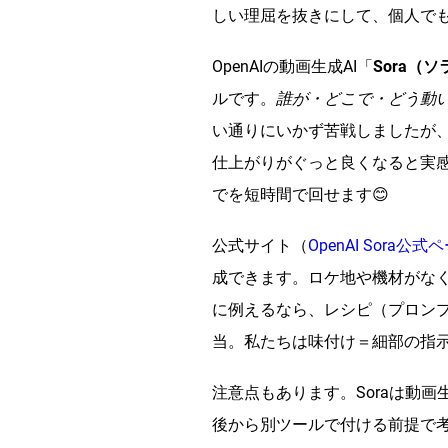
しい理屈を抜きにして、個人でも
OpenAIの動画生成AI「
Sora（ソ
ルです。
誰が・どこで・どう動
い通りにいかず苦戦しましたが
仕上がりがぐっと良くなると実
でを短時間で回せます😊
公式サイト（
OpenAI Sora公式
成できます。ロケ地や機材がなく
に例えるなら、レシピ（プロンプ
当。私たちは味付け＝細部の指示
注意点もあります。Soraは動
後から別ツールで付ける前提で