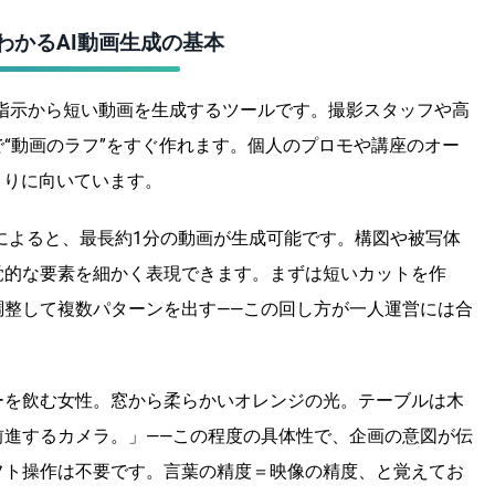
もわかるAI動画生成の基本
指示から短い動画を生成するツールです。撮影スタッフや高
“動画のラフ”をすぐ作れます。個人のプロモや講座のオー
くりに向いています。
によると、最長約1分の動画が生成可能です。構図や被写体
覚的な要素を細かく表現できます。まずは短いカットを作
調整して複数パターンを出す――この回し方が一人運営には合
ーを飲む女性。窓から柔らかいオレンジの光。テーブルは木
前進するカメラ。」――この程度の具体性で、企画の意図が伝
フト操作は不要です。言葉の精度＝映像の精度、と覚えてお