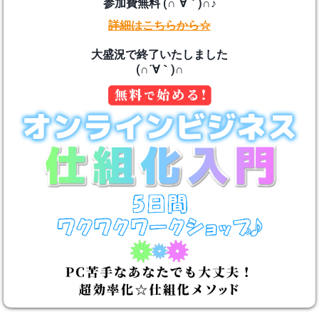
参加費無料 (∩´∀｀)∩♪
詳細はこちらから☆
大盛況で終了いたしました
(∩´∀｀)∩