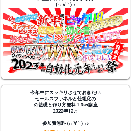
(∩´∀｀)∩
今年中にスッキリさせておきたい
セールスファネルと仕組化の
の基礎と作り方無料１Day講座
2022年12月
参加費無料 (∩´∀｀)∩♪